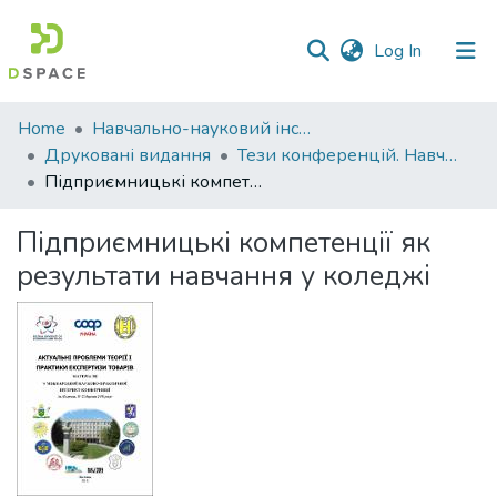
(current)
Log In
Communities
Home
Навчально-науковий інститут економіки, управління, права та інформаційних технологій
&
Друковані видання
Тези конференцій. Навчально-науковий інститут економіки, управління, права та інформаційних технологій
Collections
Підприємницькі компетенції як результати навчання у коледжі
All of DSpace
Підприємницькі компетенції як
результати навчання у коледжі
Statistics