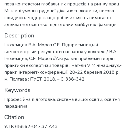
поза контекстом глобальних процесів на ринку праці.
Мінливі умови трудової діяльності людини, висока
швидкість модернізації робочих місць вимагають
адекватної освітньої підготовки майбутніх фахівців.
Description
Іноземцев В.А. Мороз С.Е. Підприємницькі
компетенції як результати навчання у коледжі / В.А.
Іноземцев, С.Е. Мороз //Актуальні проблеми теорії і
практики експертизи товарів : мат-ли V Міжнар.наук.-
практ. інтернет-конференції, 20-22 березня 2018 р.,
м. Полтава : ПУЕТ, 2018. – С. 338-342.
Keywords
Професійна підготовка, система вищої освіти, освітня
парадигма
Citation
УДК 658.62-047.37 А43