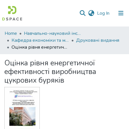
(current)
Log In
Communities
Home
Навчально-науковий інститут економіки, управління, права та інформаційних технологій
&
Кафедра економіки та міжнародних економічних відносин
Друковані видання
Collections
Оцінка рівня енергетичної ефективності виробництва цукрових буряків
All of DSpace
Оцінка рівня енергетичної
ефективності виробництва
Statistics
цукрових буряків