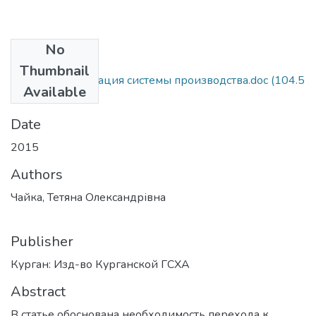
No
Files
Thumbnail
Чайка_Экологизация системы производства.doc
(104.5
Available
KB)
Date
2015
Authors
Чайка, Тетяна Олександрівна
Publisher
Курган: Изд-во Курганской ГСХА
Abstract
В статье обоснована необходимость перехода к