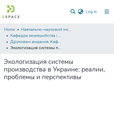
(current)
Log In
Communities
Home
Навчально-науковий інститут агротехнологій, селекції та екології
&
Кафедра землеробства і агрохімії ім. В.І.Сазанова
Collections
Друковані видання. Кафедра землеробства і агрохімії ім. В.І.Сазанова
Экологизация системы производства в Украине: реалии, проблемы и перспективы
All of DSpace
Экологизация системы
Statistics
производства в Украине: реалии,
проблемы и перспективы