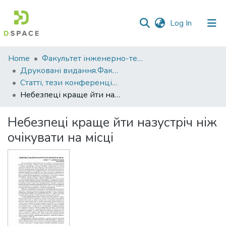
(current)
Log In
Communities
Home
Факультет інженерно-технологічний
&
Друковані видання.Факультет інженерно-технологічний
Collections
Статті, тези конференцій. Факультет інженерно-технологічний
Небезпеці краще йти назустріч ніж очікувати на місці
All of DSpace
Небезпеці краще йти назустріч ніж
Statistics
очікувати на місці