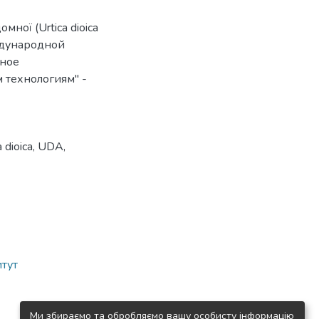
ної (Urtica dioica
еждународной
нное
 технологиям" -
a dioica
,
UDA
,
итут
Ми збираємо та обробляємо вашу особисту інформацію