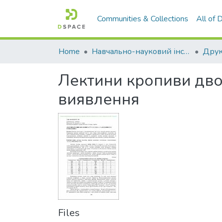
Communities & Collections
All of
Home
Навчально-науковий інститут агротехнологій, селекції та екології
Лектини кропиви дводо
виявлення
Files