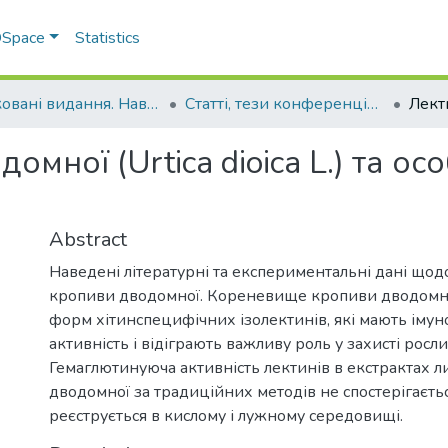
 DSpace
Statistics
Друковані видання. Навчально-науковий інститут агротехнологій, селекції та екології
Статті, тези конференцій. Навчально-науковий інститут агротехнологій, селекції та екології
мної (Urtica dioica L.) та осо
Abstract
Наведені літературні та експериментальні дані щод
кропиви дводомної. Кореневище кропиви дводомної
форм хітинспецифічних ізолектинів, які мають ім
активність і відіграють важливу роль у захисті росли
Гемаглютинуюча активність лектинів в екстрактах л
дводомної за традиційних методів не спостерігаєтьс
реєструється в кислому і лужному середовищі.