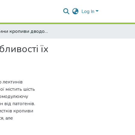
Log In
Лектини кропиви дводомної (Urtica dioica L.) та особливості їх виявлення
бливості їх
о лектинів
 містить шість
уномодулюючу
н від патогенів.
истків кропиви
я, але