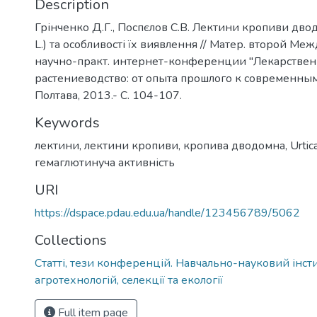
Description
Грінченко Д.Г., Поспєлов С.В. Лектини кропиви дводом
L.) та особливості їх виявлення // Матер. второй М
научно-практ. интернет-конференции "Лекарстве
растениеводство: от опыта прошлого к современным
Полтава, 2013.- С. 104-107.
Keywords
лектини
,
лектини кропиви
,
кропива дводомна
,
Urtic
гемаглютинуча активність
URI
https://dspace.pdau.edu.ua/handle/123456789/5062
Collections
Статті, тези конференцій. Навчально-науковий інст
агротехнологій, селекції та екології
Full item page