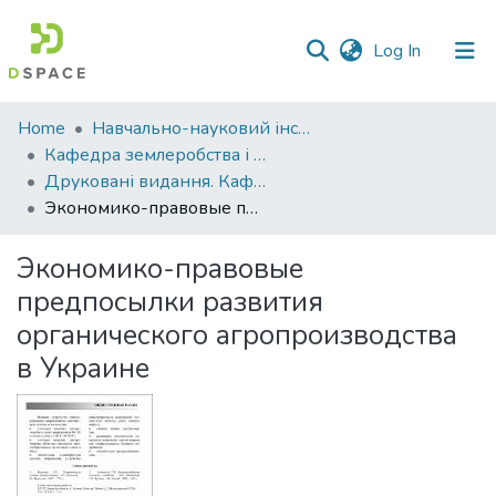
(current)
Log In
Communities
Home
Навчально-науковий інститут агротехнологій, селекції та екології
&
Кафедра землеробства і агрохімії ім. В.І.Сазанова
Collections
Друковані видання. Кафедра землеробства і агрохімії ім. В.І.Сазанова
Экономико-правовые предпосылки развития органического агропроизводства в Украине
All of DSpace
Экономико-правовые
Statistics
предпосылки развития
органического агропроизводства
в Украине