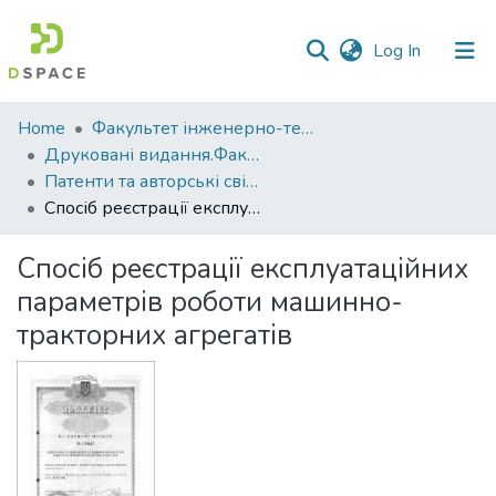
(current)
Log In
Communities
Home
Факультет інженерно-технологічний
&
Друковані видання.Факультет інженерно-технологічний
Collections
Патенти та авторські свідоцтва. Факультет інженерно-технологічний
Спосіб реєстрації експлуатаційних параметрів роботи машинно-тракторних агрегатів
All of DSpace
Спосіб реєстрації експлуатаційних
Statistics
параметрів роботи машинно-
тракторних агрегатів