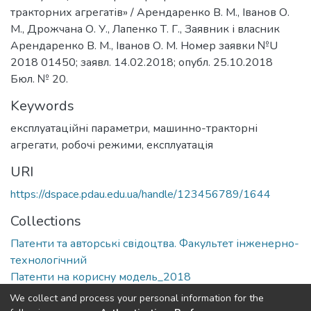
тракторних агрегатів» / Арендаренко В. М., Іванов О.
М., Дрожчана О. У., Лапенко Т. Г., Заявник і власник
Арендаренко В. М., Іванов О. М. Номер заявки №U
2018 01450; заявл. 14.02.2018; опубл. 25.10.2018
Бюл. № 20.
Keywords
експлуатаційні параметри
,
машинно-тракторні
агрегати
,
робочі режими
,
експлуатація
URI
https://dspace.pdau.edu.ua/handle/123456789/1644
Collections
Патенти та авторські свідоцтва. Факультет інженерно-
технологічний
Патенти на корисну модель_2018
We collect and process your personal information for the
Full item page