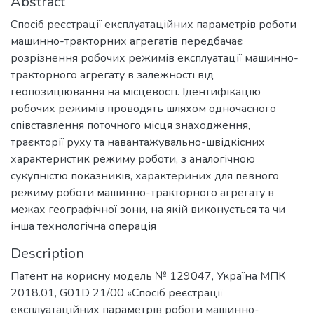
Abstract
Спосіб реєстрації експлуатаційних параметрів роботи
машинно-тракторних агрегатів передбачає
розрізнення робочих режимів експлуатації машинно-
тракторного агрегату в залежності від
геопозиціювання на місцевості. Ідентифікацію
робочих режимів проводять шляхом одночасного
співставлення поточного місця знаходження,
траєкторії руху та навантажувально-швідкісних
характеристик режиму роботи, з аналогічною
сукупністю показників, характериних для певного
режиму роботи машинно-тракторного агрегату в
межах географічної зони, на якій виконується та чи
інша технологічна операція
Description
Патент на корисну модель № 129047, Україна МПК
2018.01, G01D 21/00 «Спосіб реєстрації
експлуатаційних параметрів роботи машинно-