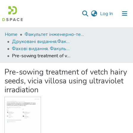
(current)
Log In
Communities
Home
Факультет інженерно-технологічний
&
Друковані видання.Факультет інженерно-технологічний
Collections
Фахові видання. Факультет інженерно-технологічний
Pre-sowing treatment of vetch hairy seeds, viсia villosa using ultraviolet irradiation
All of DSpace
Pre-sowing treatment of vetch hairy
Statistics
seeds, viсia villosa using ultraviolet
irradiation