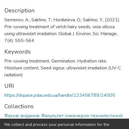
Description
Semenov, A.; Sakhno, T.; Hordieieva, O.; Sakhno, Y., (2021).
Pre-sowing treatment of vetch hairy seeds, viсia villosa
using ultraviolet irradiation. Global J. Environ. Sci. Manage.,
7(4): 555-564
Keywords
Pre-sowing treatment
,
Germination
,
Hydration rate
,
Moisture content
,
Seed vigour
,
ultraviolet irradiation (UV-C
radiation)
URI
https://dspace.pdau.edu.ua/handle/123456789/14005
Collections
Фахові видання. Факультет інженерно-технологічний
We collect and process your personal information for the