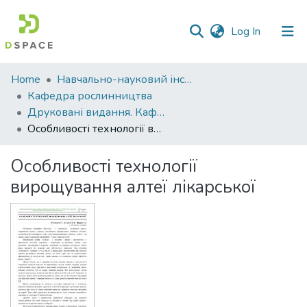
(current)
Log In
Communities
Home
Навчально-науковий інститут агротехнологій, селекції та екології
&
Кафедра рослинництва
Collections
Друковані видання. Кафедра рослинництва
Особливості технології вирощування алтеї лікарської
All of DSpace
Особливості технології
Statistics
вирощування алтеї лікарської