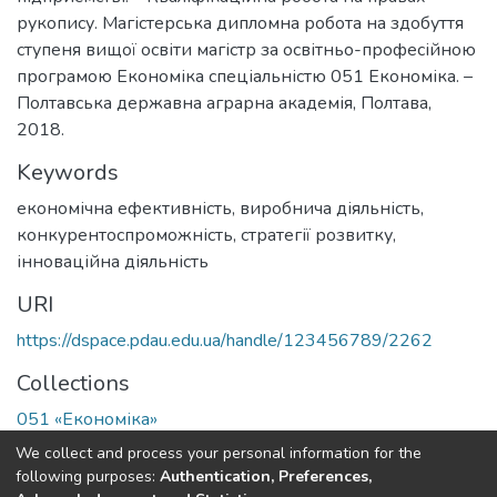
рукопису. Магістерська дипломна робота на здобуття
ступеня вищої освіти магістр за освітньо-професійною
програмою Економіка спеціальністю 051 Економіка. –
Полтавська державна аграрна академія, Полтава,
2018.
Keywords
економічна ефективність, виробнича діяльність
,
конкурентоспроможність, стратегії розвитку,
інноваційна діяльність
URI
https://dspace.pdau.edu.ua/handle/123456789/2262
Collections
051 «Економіка»
We collect and process your personal information for the
Full item page
following purposes:
Authentication, Preferences,