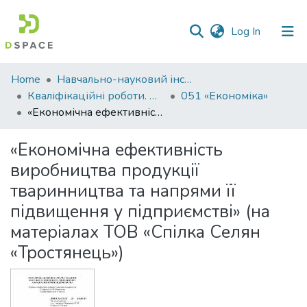
(current)
Log In
Communities
Home
Навчально-науковий інститут економіки, управління, права та інформаційних технологій
&
Кваліфікаційні роботи. ННІ економіки, управління, права та ІТ
051 «Економіка»
Collections
«Економічна ефективність виробництва продукції тваринництва та напрями її підвищення у підприємстві» (на матеріалах ТОВ «Спілка Селян «Тростянець»)
All of DSpace
«Економічна ефективність
виробництва продукції
Statistics
тваринництва та напрями її
підвищення у підприємстві» (на
матеріалах ТОВ «Спілка Селян
«Тростянець»)