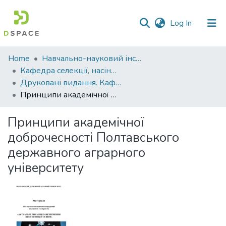
(current)
Log In
Communities
Home
Навчально-науковий інститут агротехнологій, селекції та екології
&
Кафедра селекції, насінництва і генетики
Collections
Друковані видання. Кафедра селекції, насінництва і генетики
Принципи академічної доброчесності Полтавського державного аграрного університету
All of DSpace
Принципи академічної
Statistics
доброчесності Полтавського
державного аграрного
університету