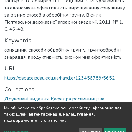
Гангур В. В., Сокирко П. Г., Тоцький В. М. Урожайність
та економічна ефективність вирощування соняшнику
за різних способів обробітку грунту. Вісник
Полтавської державної аграрної академії. 2011. № 1.
С. 46-48.
Keywords
соняшник, способи обробітку ґрунту, ґрунтообробні
знаряддя, продуктивність, економічна ефективність
URI
https://dspace.pdau.edu.ua/handle/123456789/5652
Collections
Друковані видання. Кафедра рослинництва
Ми збираємо та обробляємо вашу особисту інформацію для
Full item page
таких цілей:
автентифікація, налаштування,
підтвердження та статистика
.
DSpace software
copyright © 2002-2026
LYRASIS