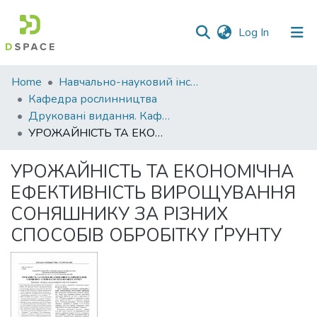
(current)
Log In
Communities
Home
Навчально-науковий інститут агротехнологій, селекції та екології
&
Кафедра рослинництва
Collections
Друковані видання. Кафедра рослинництва
УРОЖАЙНІСТЬ ТА ЕКОНОМІЧНА ЕФЕКТИВНІСТЬ ВИРОЩУВАННЯ СОНЯШНИКУ ЗА РІЗНИХ СПОСОБІВ ОБРОБІТКУ ҐРУНТУ
All of DSpace
УРОЖАЙНІСТЬ ТА ЕКОНОМІЧНА
Statistics
ЕФЕКТИВНІСТЬ ВИРОЩУВАННЯ
СОНЯШНИКУ ЗА РІЗНИХ
СПОСОБІВ ОБРОБІТКУ ҐРУНТУ