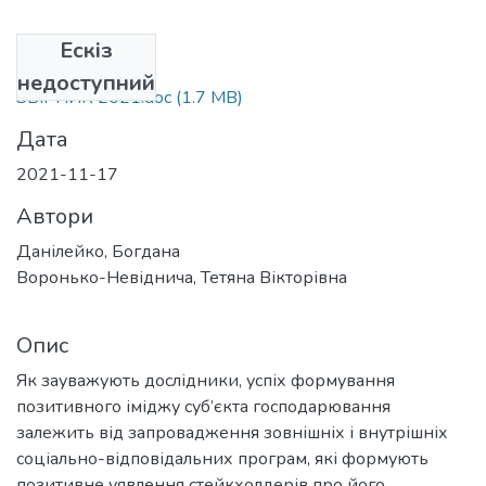
Ескіз
Файли
недоступний
ЗБІРНИК 2021.doc
(1.7 MB)
Дата
2021-11-17
Автори
Данілейко, Богдана
Воронько-Невіднича, Тетяна Вікторівна
Опис
Як зауважують дослідники, успіх формування
позитивного іміджу суб’єкта господарювання
залежить від запровадження зовнішніх і внутрішніх
соціально-відповідальних програм, які формують
позитивне уявлення стейкхолдерів про його