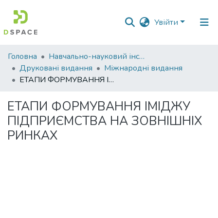
Увійти
Фонди
Головна
Навчально-науковий інститут економіки, управління, права та інформаційних технологій
та
Друковані видання
Міжнародні видання
зібрання
ЕТАПИ ФОРМУВАННЯ ІМІДЖУ ПІДПРИЄМСТВА НА ЗОВНІШНІХ РИНКАХ
Пошук за критеріями
ЕТАПИ ФОРМУВАННЯ ІМІДЖУ
ПІДПРИЄМСТВА НА ЗОВНІШНІХ
Статистика
РИНКАХ