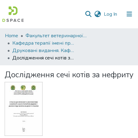
(current)
Log In
Communities
Home
Факультет ветеринарної медицини
&
Кафедра терапії імені професора П. І. Локеса
Collections
Друковані видання. Кафедра терапії імені професора П. І. Локеса
Дослідження сечі котів за нефриту
All of DSpace
Дослідження сечі котів за нефриту
Statistics