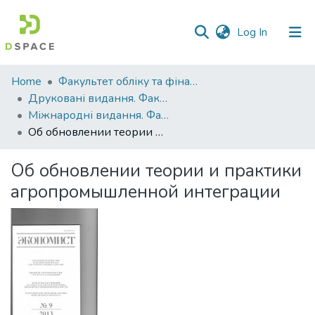
(current)
Log In
Communities
Home
Факультет обліку та фінансів
&
Друковані видання. Факультет обліку та фінансів
Collections
Міжнародні видання. Факультет обліку та фінансів
Об обновлении теории и практики агропромышленной интеграции
All of DSpace
Об обновлении теории и практики
Statistics
агропромышленной интеграции