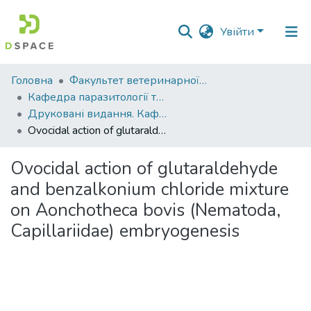
Увійти
Фонди
Головна
Факультет ветеринарної медицини
та
Кафедра паразитології та ветеринарно-санітарної експертизи
зібрання
Друковані видання. Кафедра паразитології та ветеринарно-санітарної експертизи
Ovocidal action of glutaraldehyde and benzalkonium chloride mixture on Aonchotheca bovis (Nematoda, Capillariidae) embryogenesis
Пошук за критеріями
Ovocidal action of glutaraldehyde
Статистика
and benzalkonium chloride mixture
on Aonchotheca bovis (Nematoda,
Capillariidae) embryogenesis