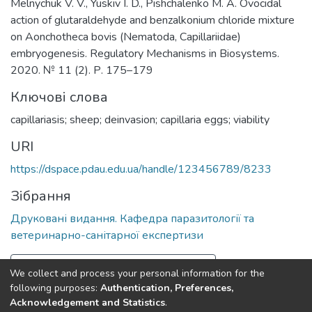
Melnychuk V. V., Yuskiv I. D., Pishchalenko M. А. Ovocidal
action of glutaraldehyde and benzalkonium chloride mixture
on Aonchotheca bovis (Nematoda, Capillariidae)
embryogenesis. Regulatory Mechanisms in Biosystems.
2020. № 11 (2). Р. 175–179
Ключові слова
capillariasis; sheep; deinvasion; capillaria eggs; viability
URI
https://dspace.pdau.edu.ua/handle/123456789/8233
Зібрання
Друковані видання. Кафедра паразитології та
ветеринарно-санітарної експертизи
Повна інформація про документ
We collect and process your personal information for the
following purposes:
Authentication, Preferences,
Acknowledgement and Statistics
.
Полтавський державний аграрний університет
copyright