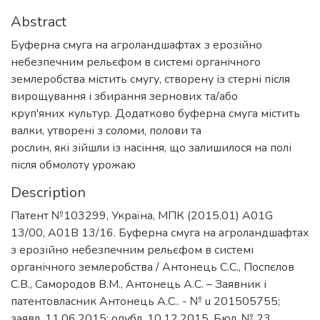
Abstract
Буферна смуга на агроландшафтах з ерозійно
небезпечним рельєфом в системі органічного
землеробства містить смугу, створену із стерні після
вирощування і збирання зернових та/або
круп'яних культур. Додатково буферна смуга містить
валки, утворені з соломи, полови та
рослин, які зійшли із насіння, що залишилося на полі
після обмолоту урожаю
Description
Патент №103299, Україна, МПК (2015.01) А01G
13/00, A01B 13/16. Буферна смуга на агроландшафтах
з ерозійно небезпечним рельєфом в системі
органічного землеробства / Антонець С.С., Поспєлов
С.В., Самородов В.М., Антонець А.С. – Заявник і
патентовласник Антонець А.С.. - № u 201505755;
заявл. 11.06.2015; опубл. 10.12.2015. Бюл. № 23.