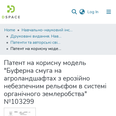
(current)
Log In
Communities
Home
Навчально-науковий інститут агротехнологій, селекції та екології
&
Друковані видання. Навчально-науковий інститут агротехнологій, селекції та екології
Collections
Патенти та авторські свідоцтва. Навчально-науковий інститут агротехнологій, селекції та екології
Патент на корисну модель "Буферна смуга на агроландшафтах з ерозійно небезпечним рельєфом в системі органічного землеробства" №103299
All of DSpace
Патент на корисну модель
Statistics
"Буферна смуга на
агроландшафтах з ерозійно
небезпечним рельєфом в системі
органічного землеробства"
№103299