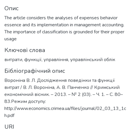
Опис
The article considers the analyses of expenses behavior
essence and its implementation in management accounting.
The importance of classification is grounded for their proper
usage
Ключові слова
витрати
,
функції
,
управління
,
управлінський облік
Бібліографічний опис
Вороніна В. Л. Дослідження поведінки та функції
витрат / В. Л. Вороніна, А. В. Панченко // Кримський
економічний вісник. – 2013. – № 2 (03). – Ч. 1. – С. 80–
83.Режим доступу:
http://www.economics.crimea.ua/files/journal/02_03_13_1c
h.pdf
URI