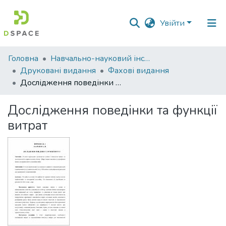
Увійти
Фонди
Головна
Навчально-науковий інститут економіки, управління, права та інформаційних технологій
та
Друковані видання
Фахові видання
зібрання
Дослідження поведінки та функції витрат
Пошук за критеріями
Дослідження поведінки та функції
витрат
Статистика