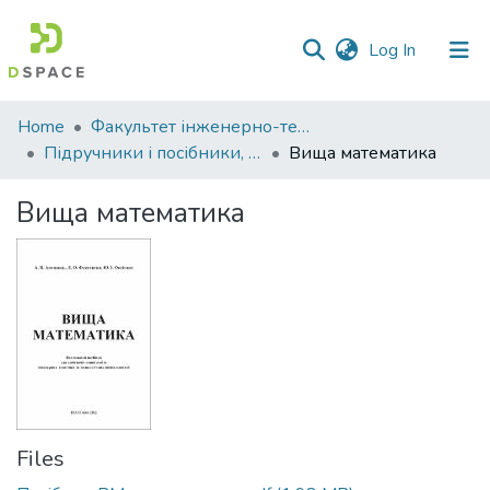
(current)
Log In
Communities
Home
Факультет інженерно-технологічний
&
Підручники і посібники, монографії. Факультет інженерно-технологічний
Вища математика
Collections
Вища математика
All of DSpace
Statistics
Files