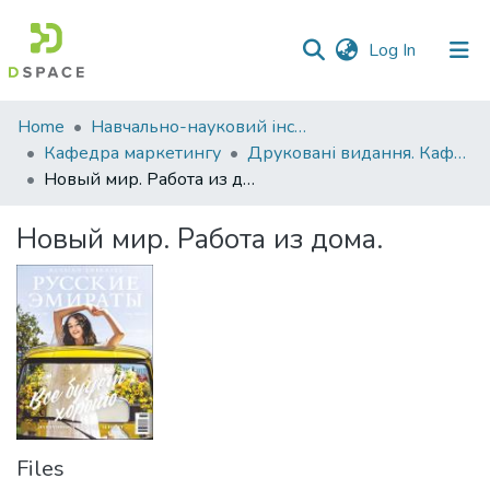
(current)
Log In
Communities
Home
Навчально-науковий інститут економіки, управління, права та інформаційних технологій
&
Кафедра маркетингу
Друковані видання. Кафедра маркетингу
Collections
Новый мир. Работа из дома.
All of DSpace
Новый мир. Работа из дома.
Statistics
Files