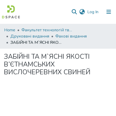
(current)
Log In
Communities
Home
Факультет технологій тваринництва та продовольства
&
Друковані видання
Фахові видання
Collections
ЗАБІЙНІ ТА М`ЯСНІ ЯКОСТІ В’ЄТНАМСЬКИХ ВИСЛОЧЕРЕВНИХ СВИНЕЙ
All of DSpace
ЗАБІЙНІ ТА М`ЯСНІ ЯКОСТІ
В’ЄТНАМСЬКИХ
Statistics
ВИСЛОЧЕРЕВНИХ СВИНЕЙ