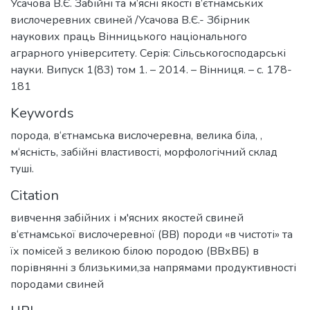
Усачова В.Є. Забійні та м’ясні якості в’єтнамських
вислочеревних свиней /Усачова В.Є.- Збірник
наукових праць Вінницького національного
аграрного університету. Серія: Сільськогосподарські
науки. Випуск 1(83) том 1. – 2014. – Вінниця. – с. 178-
181
Keywords
порода, в‘єтнамська вислочеревна, велика біла, ,
м‘ясність, забійні властивості, морфологічний склад
туші.
Citation
вивчення забійних і м'ясних якостей свиней
в‘єтнамської вислочеревної (ВВ) породи «в чистоті» та
їх помісей з великою білою породою (ВВхВБ) в
порівнянні з близькими,за напрямами продуктивності
породами свиней