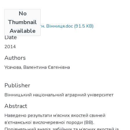
No
Files
Thumbnail
Усачова.Стат. в’єтн. Вінниця.doc
(91.5 KB)
Available
Date
2014
Authors
Усачова, Валентина Євгенівна
Publisher
Вінницький національний аграрний університет
Abstract
Наведено результати м‘ясних якостей свиней
в‘єтнамської вислочеревної породи (ВВ).
Порівняльний аналіз, забійних та м’ясних якостей із