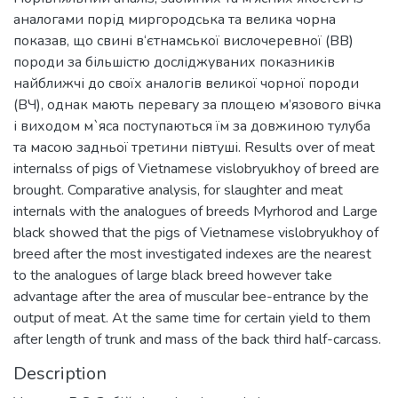
аналогами порід миргородська та велика чорна
показав, що свині в‘єтнамської вислочеревної (ВВ)
породи за більшістю досліджуваних показників
найближчі до своїх аналогів великої чорної породи
(ВЧ), однак мають перевагу за площею м’язового вічка
і виходом м`яса поступаються їм за довжиною тулуба
та масою задньої третини півтуші. Results over of meat
internalss of pigs of Vietnamese vislobryukhoy of breed are
brought. Comparative analysis, for slaughter and meat
internals with the analogues of breeds Myrhorod and Large
black showed that the pigs of Vietnamese vislobryukhoy of
breed after the most investigated indexes are the nearest
to the analogues of large black breed however take
advantage after the area of muscular bee-entrance by the
output of meat. At the same time for certain yield to them
after length of trunk and mass of the back third half-carcass.
Description