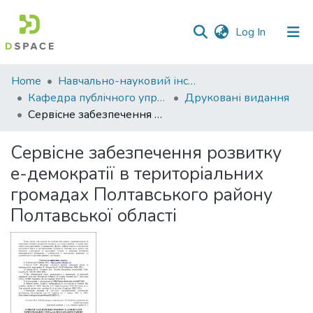
(current)
Log In
Communities
Home
Навчально-науковий інститут економіки, управління, права та інформаційних технологій
&
Кафедра публічного управління та адміністрування
Друковані видання
Collections
Сервісне забезпечення розвитку е-демократії в територіальних громадах Полтавського району Полтавської області
All of DSpace
Сервісне забезпечення розвитку
е-демократії в територіальних
Statistics
громадах Полтавського району
Полтавської області