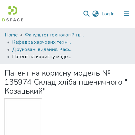
(current)
Log In
Communities
Home
Факультет технологій тваринництва та продовольства
&
Кафедра харчових технологій
Collections
Друковані видання. Кафедра харчових технологій
Патент на корисну модель № 135974 Склад хліба пшеничного " Козацький"
All of DSpace
Патент на корисну модель №
Statistics
135974 Склад хліба пшеничного "
Козацький"