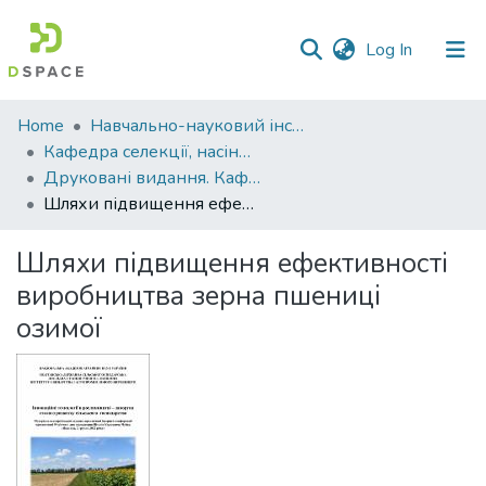
(current)
Log In
Communities
Home
Навчально-науковий інститут агротехнологій, селекції та екології
&
Кафедра селекції, насінництва і генетики
Collections
Друковані видання. Кафедра селекції, насінництва і генетики
Шляхи підвищення ефективності виробництва зерна пшениці озимої
All of DSpace
Шляхи підвищення ефективності
Statistics
виробництва зерна пшениці
озимої