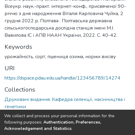
Всеукр. наук.-практ. інтернет-конф., присвяченої 90-
річчю з дня народження Віталія Карповича Чуйка, 2
грудня 2022 р. Полтава : Полтавська державна
сільськогосподарська дослідна станція імені М.І.
Вавилова ІС і АПВ НААН України, 2022. С. 40-42.
Keywords
урожайність, сорт, пшениця озима, норми висіву
URI
https://dspace.pdau.edu.ua/handle/123456789/14274
Collections
Друковані видання. Кафедра селекції, насінництва і
генетики
We collect and process your personal information for the
Full item page
following purposes:
Authentication, Preferences,
Acknowledgement and Statistics
.