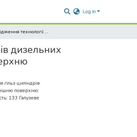
Log In
Дослідження технології відновлення гільз циліндрів дизельних двигунів нанесенням покриття на їх зовнішню поверхню
рів дизельних
верхню
я гільз циліндрів
внішню поверхню:
сть: 133 Галузеве