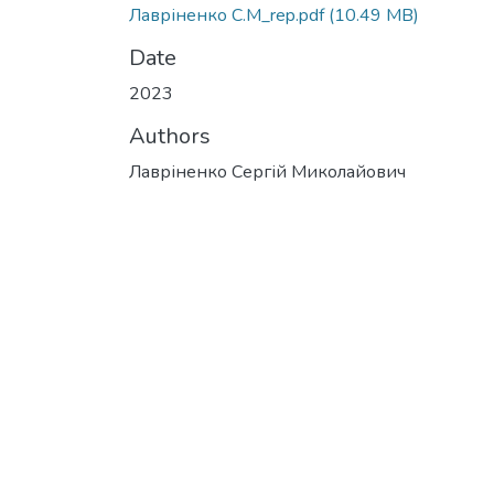
Лавріненко С.М_rep.pdf
(10.49 MB)
Date
2023
Authors
Лавріненко Сергій Миколайович