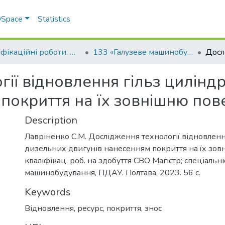
 DSpace
Statistics
Кваліфікаційні роботи. Факультет інженерно-технологічний
133 «Галузеве машинобудування» - Магістри 2023-2024
ії відновлення гільз цилінд
 покриття на їх зовнішню по
Description
Лавріненко С.М. Дослідження технології відновленн
дизельних двигунів нанесенням покриття на їх зо
кваліфікац. роб. на здобуття СВО Магістр; спеціальні
машинобудування, ПДАУ. Полтава, 2023. 56 с.
Keywords
Відновлення
,
ресурс
,
покриття
,
знос