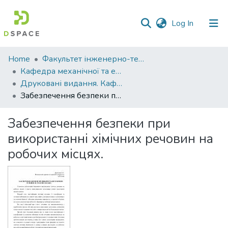
(current)
Log In
Communities
Home
Факультет інженерно-технологічний
&
Кафедра механічної та електричної інженерії
Collections
Друковані видання. Кафедра механічної та електричної інженерії
Забезпечення безпеки при використанні хімічних речовин на робочих місцях.
All of DSpace
Забезпечення безпеки при
Statistics
використанні хімічних речовин на
робочих місцях.