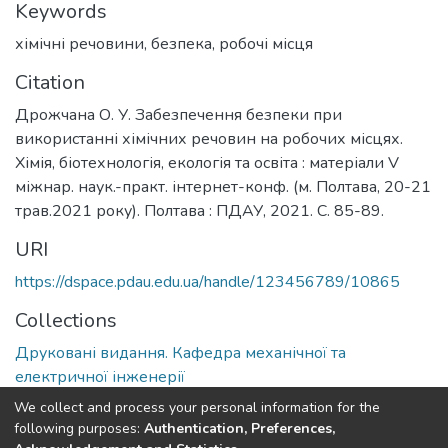
Keywords
хімічні речовини, безпека, робочі місця
Citation
Дрожчана О. У. Забезпечення безпеки при
використанні хімічних речовин на робочих місцях.
Хімія, біотехнологія, екологія та освіта : матеріали V
міжнар. наук.-практ. інтернет-конф. (м. Полтава, 20-21
трав.2021 року). Полтава : ПДАУ, 2021. С. 85-89.
URI
https://dspace.pdau.edu.ua/handle/123456789/10865
Collections
Друковані видання. Кафедра механічної та
електричної інженерії
We collect and process your personal information for the
Full item page
following purposes:
Authentication, Preferences,