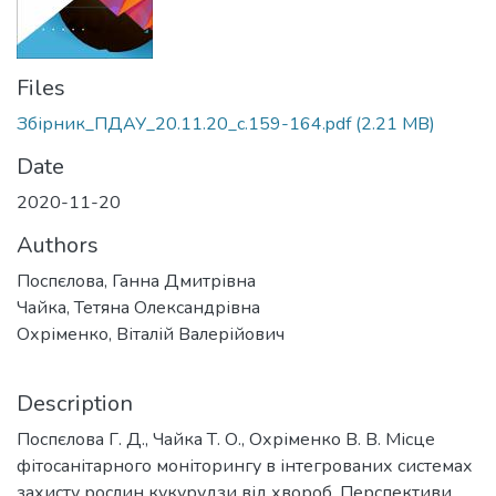
Files
Збірник_ПДАУ_20.11.20_с.159-164.pdf
(2.21 MB)
Date
2020-11-20
Authors
Поспєлова, Ганна Дмитрівна
Чайка, Тетяна Олександрівна
Охріменко, Віталій Валерійович
Description
Поспєлова Г. Д., Чайка Т. О., Охріменко В. В. Місце
фітосанітарного моніторингу в інтегрованих системах
захисту рослин кукурудзи від хвороб. Перспективи