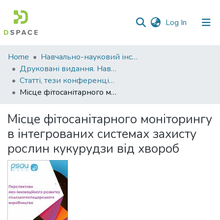
(current)
Log In
Communities
Home
Навчально-науковий інститут агротехнологій, селекції та екології
&
Друковані видання. Навчально-науковий інститут агротехнологій, селекції та екології
Collections
Статті, тези конференцій. Навчально-науковий інститут агротехнологій, селекції та екології
Місце фітосанітарного моніторингу в інтегрованих системах захисту рослин кукурудзи від хвороб
All of DSpace
Місце фітосанітарного моніторингу
Statistics
в інтегрованих системах захисту
рослин кукурудзи від хвороб