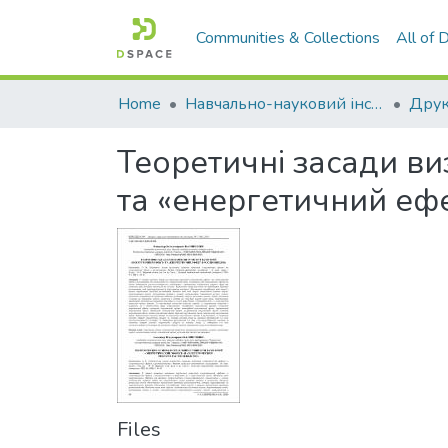
Communities & Collections
All of
Home
Навчально-науковий інститут економіки, управління, права та інформаційних технологій
Друк
Теоретичні засади ви
та «енергетичний ефе
Files