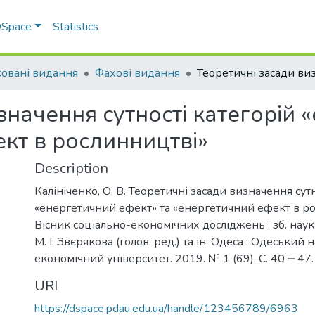
 DSpace
Statistics
овані видання
Фахові видання
значення сутності категорій
кт в рослинництві»
Description
Калініченко, О. В. Теоретичні засади визначення сут
«енергетичний ефект» та «енергетичний ефект в ро
Вісник соціально-економічних досліджень : зб. наук. 
М. І. Звєрякова (голов. ред.) та ін. Одеса : Одеський
економічний університет. 2019. № 1 (69). С. 40 ‒ 47.
URI
https://dspace.pdau.edu.ua/handle/123456789/6963