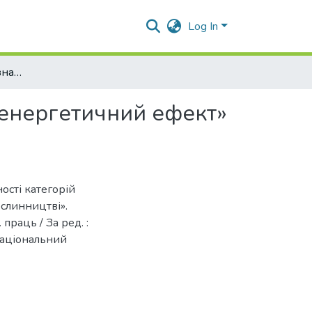
Log In
Теоретичні засади визначення сутності категорій «енергетичний ефект» та «енергетичний ефект в рослинництві»
 «енергетичний ефект»
ності категорій
слинництві».
праць / За ред. :
 національний