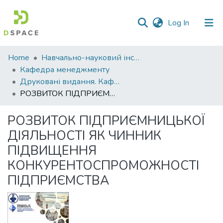
(current)
Log In
Communities
Home
Навчально-науковий інститут економіки, управління, права та інформаційних технологій
&
Кафедра менеджменту
Collections
Друковані видання. Кафедра менеджменту ім. І.А. Маркіної
РОЗВИТОК ПІДПРИЄМНИЦЬКОЇ ДІЯЛЬНОСТІ ЯК ЧИННИК ПІДВИЩЕННЯ КОНКУРЕНТОСПРОМОЖНОСТІ ПІДПРИЄМСТВА
All of DSpace
РОЗВИТОК ПІДПРИЄМНИЦЬКОЇ
Statistics
ДІЯЛЬНОСТІ ЯК ЧИННИК
ПІДВИЩЕННЯ
КОНКУРЕНТОСПРОМОЖНОСТІ
ПІДПРИЄМСТВА