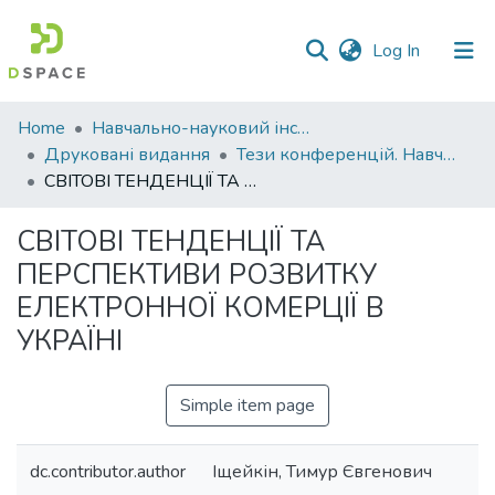
(current)
Log In
Communities
Home
Навчально-науковий інститут економіки, управління, права та інформаційних технологій
&
Друковані видання
Тези конференцій. Навчально-науковий інститут економіки, управління, права та інформаційних технологій
Collections
СВІТОВІ ТЕНДЕНЦІЇ ТА ПЕРСПЕКТИВИ РОЗВИТКУ ЕЛЕКТРОННОЇ КОМЕРЦІЇ В УКРАЇНІ
All of DSpace
СВІТОВІ ТЕНДЕНЦІЇ ТА
ПЕРСПЕКТИВИ РОЗВИТКУ
Statistics
ЕЛЕКТРОННОЇ КОМЕРЦІЇ В
УКРАЇНІ
Simple item page
dc.contributor.author
Іщейкін, Тимур Євгенович