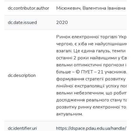
dc.contributor.author
Місюкевич, Валентина Іванівна
dc.date.issued
2020
Ринок електронної торгівлі Украї
чергою, є хіба не найуспішнішим
взагалі. Це єдина галузь, темпи з
останні 2 роки найвищими у Євр
вельми оптимістичні прогнози і 
більше – © ПУЕТ – 21 учасників. 
dc.description
формування стратегії розвитку бі
лінійної екстраполяції успіху поп
вельми небезпечним, що робить
дослідження реального стану та 
розвитку ринку електронної торг
актуальним.
dc.identifier.uri
https://dspace.pdau.edu.ua/handl