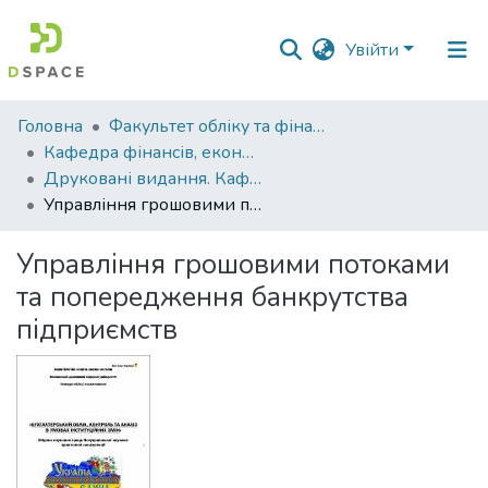
Увійти
Фонди
Головна
Факультет обліку та фінансів
та
Кафедра фінансів, економічних досліджень і туризму
зібрання
Друковані видання. Кафедра фінансів, економічних досліджень і туризму
Управління грошовими потоками та попередження банкрутства підприємств
Пошук за критеріями
Управління грошовими потоками
Статистика
та попередження банкрутства
підприємств