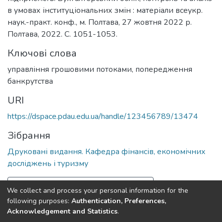
в умовах інституціональних змін : матеріали всеукр.
наук.-практ. конф., м. Полтава, 27 жовтня 2022 р.
Полтава, 2022. С. 1051-1053.
Ключові слова
управління грошовими потоками
,
попередження
банкрутства
URI
https://dspace.pdau.edu.ua/handle/123456789/13474
Зібрання
Друковані видання. Кафедра фінансів, економічних
досліджень і туризму
Повна інформація про документ
We collect and process your personal information for the
following purposes:
Authentication, Preferences,
Acknowledgement and Statistics
.
Полтавський державний аграрний університет
copyright