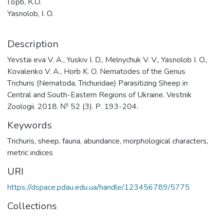
Горб, К.О.
Yasnolob, I. O.
Description
Yevstai eva V. A., Yuskiv I. D., Melnychuk V. V., Yasnolob I. O.,
Kovalenko V. A., Horb K. O. Nematodes of the Genus
Тrichuris (Nematoda, Trichuridae) Parasitizing Sheep in
Central and South-Eastern Regions of Ukraine. Vestnik
Zoologii. 2018. № 52 (3). Р. 193-204.
Keywords
Тrichuris, sheep, fauna, abundance, morphological characters,
metric indices
URI
https://dspace.pdau.edu.ua/handle/123456789/5775
Collections