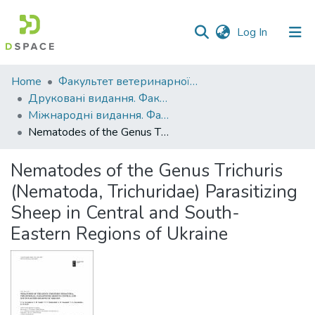
(current)
Log In
Communities
Home
Факультет ветеринарної медицини
&
Друковані видання. Факультет ветеринарної медицини
Collections
Міжнародні видання. Факультет ветеринарної медицини
Nematodes of the Genus Тrichuris (Nematoda, Trichuridae) Parasitizing Sheep in Central and South- Eastern Regions of Ukraine
All of DSpace
Nematodes of the Genus Тrichuris
Statistics
(Nematoda, Trichuridae) Parasitizing
Sheep in Central and South-
Eastern Regions of Ukraine