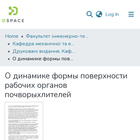
(current)
Log In
Communities
Home
Факультет інженерно-технологічний
&
Кафедра механічної та електричної інженерії
Collections
Друковані видання. Кафедра механічної та електричної інженерії
О динамике формы поверхности рабочих органов почвоpыхлителей
All of DSpace
О динамике формы поверхности
Statistics
рабочих органов
почвоpыхлителей