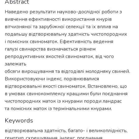
Abstract
Наведено результати науково-дослідної роботи з
вивчення ефективності використання кнурів
вітчизняної та зарубіжної селекції та їх вплив на
подальшу відтворювальну здатність чистопородних
і помісних свиноматок. Ефективність ведення
галузі свинарства визначається рівнем
репродуктивних якостей свиноматок, від чого
залежать
обсяги вирощування та відгодівлі молодняку свиней.
Використовуючи індекс, порівнювалися
відтворювальні якості свиноматок. Встановлено, що
в умовах свинокомплексу кращими були поєднання
чистопородних маток із кнурами породи ландрас
та помісних маток із термінальними кнурами.
Keywords
відтворювальна здатність, багато- і великоплідність,
генотип, схрещування, індекс, поєднання.