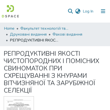
(current)
Log In
Communities
Home
Факультет технологій тваринництва та продовольства
&
Друковані видання
Фахові видання
Collections
РЕПРОДУКТИВНІ ЯКОСТІ ЧИСТОПОРОДНИХ І ПОМІСНИХ СВИНОМАТОК ПРИ СХРЕЩУВАННІ З КНУРАМИ ВІТЧИЗНЯНОЇ ТА ЗАРУБІЖНОЇ СЕЛЕКЦІЇ
All of DSpace
РЕПРОДУКТИВНІ ЯКОСТІ
ЧИСТОПОРОДНИХ І ПОМІСНИХ
Statistics
СВИНОМАТОК ПРИ
СХРЕЩУВАННІ З КНУРАМИ
ВІТЧИЗНЯНОЇ ТА ЗАРУБІЖНОЇ
СЕЛЕКЦІЇ