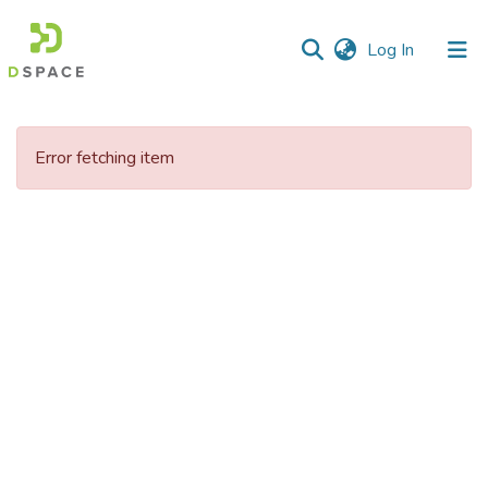
(current)
Log In
Communities
&
Error fetching item
Collections
All of DSpace