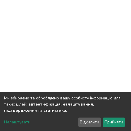
Ми збираємо та обробляємо вашу особисту інформацію для
таких цілей:
автентифікація, налаштування,
підтвердження та статистика
.
DSpace software
copyright © 2002-2026
LYRASIS
Налаштувати
Відхилити
Прийняти
Cookie settings