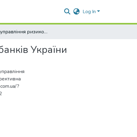
Log In
Стан управління ризиком ліквідності комерційних банків України
банків України
 управління
Ефективна
.com.ua/?
2