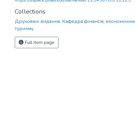
https://dspace.pdau.edu.ua/handle/123456789/12125
Collections
Друковані видання. Кафедра фінансів, економічних
туризму
Full item page