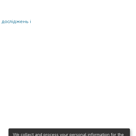
 досліджень і
We collect and process your personal information for the