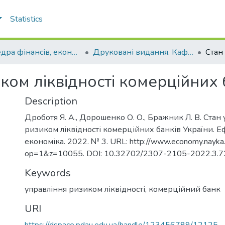
Statistics
Кафедра фінансів, економічних досліджень і туризму
Друковані видання. Кафедра фінансів, економічних досліджень і туризму
ком ліквідності комерційних 
Description
Дроботя Я. А., Дорошенко О. О., Бражник Л. В. Стан
ризиком ліквідності комерційних банків України. 
економіка. 2022. № 3. URL: http://www.economy.nayka
op=1&z=10055. DOI: 10.32702/2307-2105-2022.3.7
Keywords
управління ризиком ліквідності
,
комерційний банк
URI