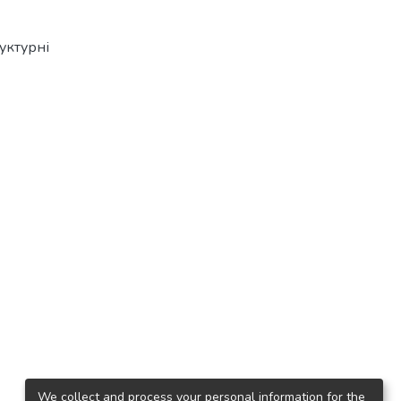
руктурні
We collect and process your personal information for the