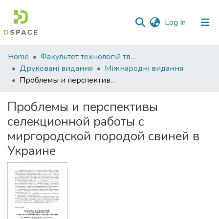
(current)
Log In
Communities
Home
Факультет технологій тваринництва та продовольства
&
Друковані видання
Міжнародні видання
Collections
Проблемы и перспективы селекционной работы с миргородской породой свиней в Украине
All of DSpace
Проблемы и перспективы
селекционной работы с
Statistics
миргородской породой свиней в
Украине