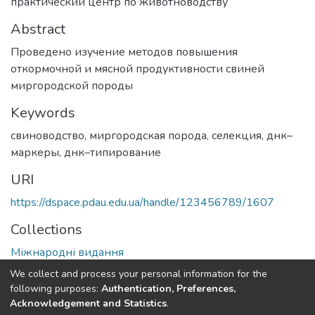
практический центр по животноводству
Abstract
Проведено изучение методов повышения
откормочной и мясной продуктивности свиней
миргородской породы
Keywords
свиноводство
,
миргородская порода
,
селекция
,
днк–
маркеры
,
днк–типирование
URI
https://dspace.pdau.edu.ua/handle/123456789/1607
Collections
Міжнародні видання
We collect and process your personal information for the
Full item page
following purposes:
Authentication, Preferences,
Acknowledgement and Statistics
.