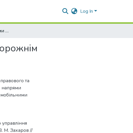
Log In
Удосконалення системи державного управління дорожнім господарством України
дорожнім
 правового та
і напрями
омобільними
 управління
. М. Захаров //