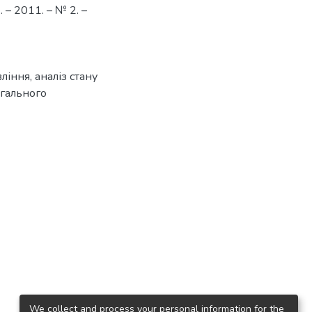
 – 2011. – № 2. –
вління
,
аналіз стану
агального
We collect and process your personal information for the