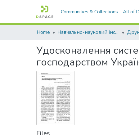
Communities & Collections
All of
Home
Навчально-науковий інститут економіки, управління, права та інформаційних технологій
Друк
Удосконалення сист
господарством Украї
Files