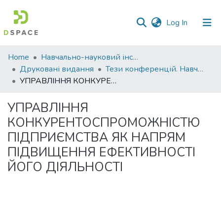
(current)
Log In
Communities
Home
Навчально-науковий інститут економіки, управління, права та інформаційних технологій
&
Друковані видання
Тези конференцій. Навчально-науковий інститут економіки, управління, права та інформаційних технологій
Collections
УПРАВЛІННЯ КОНКУРЕНТОСПРОМОЖНІСТЮ ПІДПРИЄМСТВА ЯК НАПРЯМ ПІДВИЩЕННЯ ЕФЕКТИВНОСТІ ЙОГО ДІЯЛЬНОСТІ
All of DSpace
УПРАВЛІННЯ
КОНКУРЕНТОСПРОМОЖНІСТЮ
Statistics
ПІДПРИЄМСТВА ЯК НАПРЯМ
ПІДВИЩЕННЯ ЕФЕКТИВНОСТІ
ЙОГО ДІЯЛЬНОСТІ