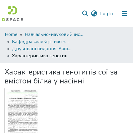
(current)
Log In
Communities
Home
Навчально-науковий інститут агротехнологій, селекції та екології
&
Кафедра селекції, насінництва і генетики
Collections
Друковані видання. Кафедра селекції, насінництва і генетики
Характеристика генотипів сої за вмістом білка у насінні
All of DSpace
Характеристика генотипів сої за
Statistics
вмістом білка у насінні