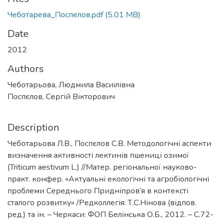
Чеботарева_Поспелов.pdf
(5.01 MB)
Date
2012
Authors
Чеботарьова, Людмила Васиілівна
Поспєлов, Сергій Вікторович
Description
Чеботарьова Л.В., Поспєлов С.В. Методологічні аспекти
визначення активності лектинів пшениці озимої
(Triticum aestivum L.) //Матер. регіональної науково-
практ. конфер. «Актуальні екологічні та агробіологічні
проблеми Середнього Придніпров’я в контексті
сталого розвитку» /Редколлегія: Т.С.Нінова (відпов.
ред.) та ін. – Черкаси: ФОП Белінська О.Б., 2012. – С.72-