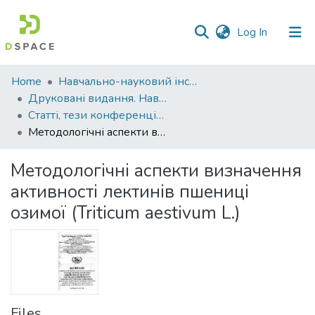
(current)
Log In
Communities
Home
Навчально-науковий інститут агротехнологій, селекції та екології
&
Друковані видання. Навчально-науковий інститут агротехнологій, селекції та екології
Collections
Статті, тези конференцій. Навчально-науковий інститут агротехнологій, селекції та екології
Методологічні аспекти визначення активності лектинів пшениці озимої (Triticum aestivum L.)
All of DSpace
Методологічні аспекти визначення
Statistics
активності лектинів пшениці
озимої (Triticum aestivum L.)
Files