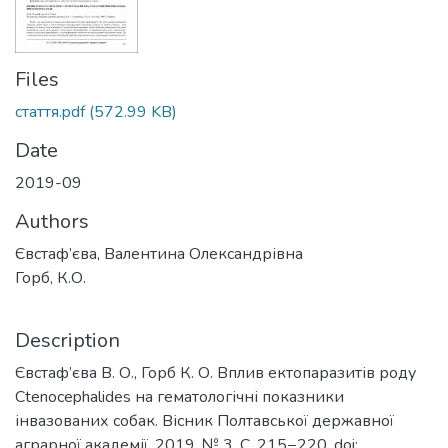
Files
стаття.pdf
(572.99 KB)
Date
2019-09
Authors
Євстаф’єва, Валентина Олександрівна
Горб, К.О.
Description
Євстаф’єва В. О., Горб К. О. Вплив ектопаразитів роду
Ctenocephalides на гематологічні показники
інвазованих собак. Вісник Полтавської державної
аграрної академії. 2019. № 3. С. 215−220. doi: