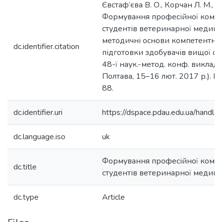
Євстаф’єва В. О., Корчан Л. М., 
Формування професійної компе
студентів ветеринарної медиц
методичні основи компетентніс
dc.identifier.citation
підготовки здобувачів вищої осв
48-ї наук.-метод. конф. викладачі
Полтава, 15–16 лют. 2017 р.). По
88.
dc.identifier.uri
https://dspace.pdau.edu.ua/han
dc.language.iso
uk
Формування професійної компе
dc.title
студентів ветеринарної медиц
dc.type
Article