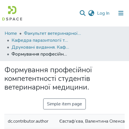
(current)
Log In
Communities
Home
Факультет ветеринарної медицини
&
Кафедра паразитології та ветеринарно-санітарної експертизи
Collections
Друковані видання. Кафедра паразитології та ветеринарно-санітарної експертизи
Формування професійної компетентності студентів ветеринарної медицини.
All of DSpace
Формування професійної
Statistics
компетентності студентів
ветеринарної медицини.
Simple item page
dc.contributor.author
Євстаф’єва, Валентина Олексан