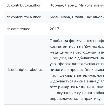
dc.contributor.author
Корчан, Леонід Миколайович
dc.contributor.author
Мельничук, Віталій Васильович
dc.date.issued
2017
Проблема формування професі
компетентності майбутніх фахі
медицини на сьогоднішній день
Процеси, що відбуваються на су
усіх сферах життя суспільства, 
dc.description.abstract
вимоги до професійних якостей
числі фахівців ветеринарної м
Відбувається якісна зміна діяльн
ветеринарної медицини, яка п
застосуванням сучасного облад
впроваджується в практику