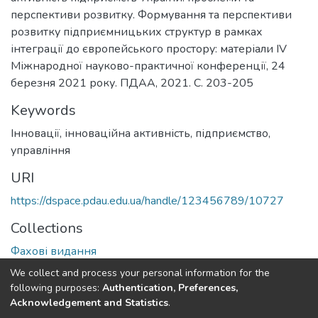
перспективи розвитку. Формування та перспективи
розвитку підприємницьких структур в рамках
інтеграції до європейського простору: матеріали ІV
Міжнародної науково-практичної конференції, 24
березня 2021 року. ПДАА, 2021. С. 203-205
Keywords
Інновації
,
інноваційна активність
,
підприємство
,
управління
URI
https://dspace.pdau.edu.ua/handle/123456789/10727
Collections
Фахові видання
We collect and process your personal information for the
Full item page
following purposes:
Authentication, Preferences,
Acknowledgement and Statistics
.