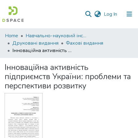
(current)
Log In
Communities
Home
Навчально-науковий інститут економіки, управління, права та інформаційних технологій
&
Друковані видання
Фахові видання
Collections
Інноваційна активність підприємств України: проблеми та перспективи розвитку
All of DSpace
Інноваційна активність
підприємств України: проблеми та
Statistics
перспективи розвитку