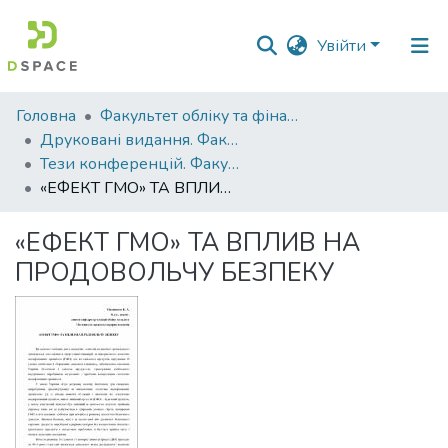
Увійти
Фонди
Головна
Факультет обліку та фінансів
та
Друковані видання. Факультет обліку та фінансів
зібрання
Тези конференцій. Факультет обліку та фінансів
«ЕФЕКТ ГМО» ТА ВПЛИВ НА ПРОДОВОЛЬЧУ БЕЗПЕКУ
Пошук за критеріями
«ЕФЕКТ ГМО» ТА ВПЛИВ НА
Статистика
ПРОДОВОЛЬЧУ БЕЗПЕКУ