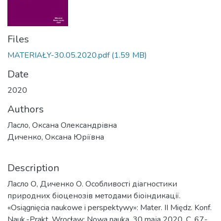
Files
MATERIAŁY-30.05.2020.pdf
(1.59 MB)
Date
2020
Authors
Ласло, Оксана Олександрівна
Диченко, Оксана Юріївна
Description
Ласло О, Диченко О. Особливості діагностики
природних біоценозів методами біоіндикації.
«Оsiągnięcia naukowe i perspektywy»: Mater. II Międz. Konf.
Nauk.-Prakt. Wrocław: Nowa nauka, 30 maja 2020. С. 67-