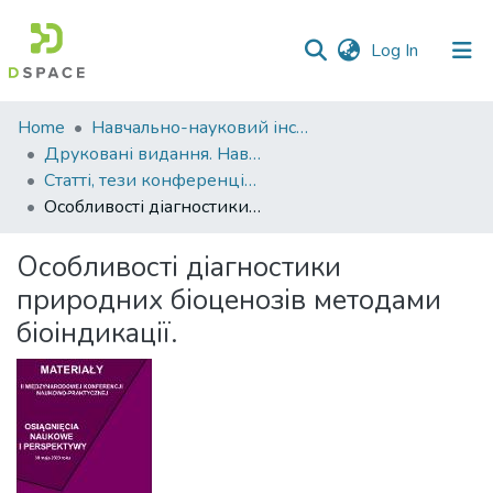
(current)
Log In
Communities
Home
Навчально-науковий інститут агротехнологій, селекції та екології
&
Друковані видання. Навчально-науковий інститут агротехнологій, селекції та екології
Collections
Статті, тези конференцій. Навчально-науковий інститут агротехнологій, селекції та екології
Особливості діагностики природних біоценозів методами біоіндикації.
All of DSpace
Особливості діагностики
Statistics
природних біоценозів методами
біоіндикації.