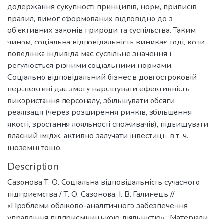
додержання сукупності принципів, норм, приписів,
правил, вимог сформованих відповідно до з
об’єктивних законів природи та суспільства. Таким
чином, соціальна відповідальність виникає тоді, коли
поведінка індивіда має суспільне значення і
регулюється різними соціальними нормами.
Соціально відповідальний бізнес в довгостроковій
перспективі дає змогу нарощувати ефективність
використання персоналу, збільшувати обсяги
реалізації (через розширення ринків, збільшення
якості, зростання лояльності споживачів), підвищувати
власний імідж, активно залучати інвестиції, в т. ч.
іноземні тощо.
Description
Сазонова Т. О. Соціальна відповідальність сучасного
підприємства / Т. О. Сазонова, І. В. Галинець //
«Проблеми обліково-аналітичного забезпечення
управління підприємницькою діяльністю» : Матеріали