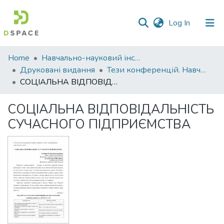
(current)
Log In
Communities
Home
Навчально-науковий інститут економіки, управління, права та інформаційних технологій
&
Друковані видання
Тези конференцій. Навчально-науковий інститут економіки, управління, права та інформаційних технологій
Collections
СОЦІАЛЬНА ВІДПОВІДАЛЬНІСТЬ СУЧАСНОГО ПІДПРИЄМСТВА
All of DSpace
СОЦІАЛЬНА ВІДПОВІДАЛЬНІСТЬ
СУЧАСНОГО ПІДПРИЄМСТВА
Statistics