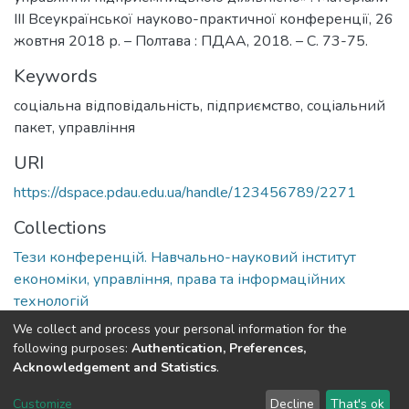
ІІІ Всеукраїнської науково-практичної конференції, 26
жовтня 2018 р. – Полтава : ПДАА, 2018. – С. 73-75.
Keywords
соціальна відповідальність
,
підприємство
,
соціальний
пакет
,
управління
URI
https://dspace.pdau.edu.ua/handle/123456789/2271
Collections
Тези конференцій. Навчально-науковий інститут
економіки, управління, права та інформаційних
технологій
We collect and process your personal information for the
Full item page
following purposes:
Authentication, Preferences,
Acknowledgement and Statistics
.
DSpace software
copyright © 2002-2026
LYRASIS
Customize
Decline
That's ok