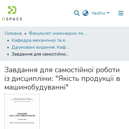
Увійти
Фонди
Головна
Факультет інженерно-технологічний
та
Кафедра механічної та електричної інженерії
зібрання
Друковані видання. Кафедра механічної та електричної інженерії
Завдання для самостійної роботи із дисципліни: "Якість продукції в машинобудуванні"
Пошук за критеріями
Завдання для самостійної роботи
Статистика
із дисципліни: "Якість продукції в
машинобудуванні"