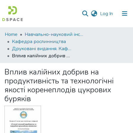
(current)
Log In
Communities
Home
Навчально-науковий інститут агротехнологій, селекції та екології
&
Кафедра рослинництва
Collections
Друковані видання. Кафедра рослинництва
Вплив калійних добрив на продуктивність та технологічні якості коренеплодів цукрових буряків
All of DSpace
Вплив калійних добрив на
Statistics
продуктивність та технологічні
якості коренеплодів цукрових
буряків