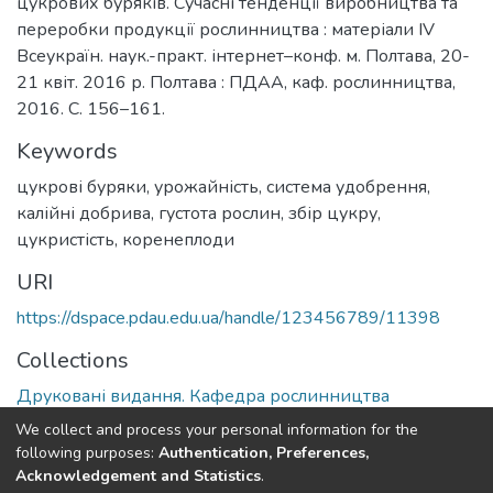
цукрових буряків. Сучасні тенденції виробництва та
переробки продукції рослинництва : матеріали ІV
Всеукраїн. наук.-практ. інтернет–конф. м. Полтава, 20-
21 квіт. 2016 р. Полтава : ПДАА, каф. рослинництва,
2016. С. 156–161.
Keywords
цукрові буряки
,
урожайність
,
система удобрення
,
калійні добрива
,
густота рослин
,
збір цукру
,
цукристість
,
коренеплоди
URI
https://dspace.pdau.edu.ua/handle/123456789/11398
Collections
Друковані видання. Кафедра рослинництва
We collect and process your personal information for the
Full item page
following purposes:
Authentication, Preferences,
Acknowledgement and Statistics
.